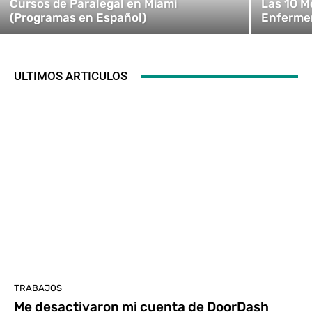
Cursos de Paralegal en Miami
Las 10 M
(Programas en Español)
Enfermer
ULTIMOS ARTICULOS
TRABAJOS
Me desactivaron mi cuenta de DoorDash