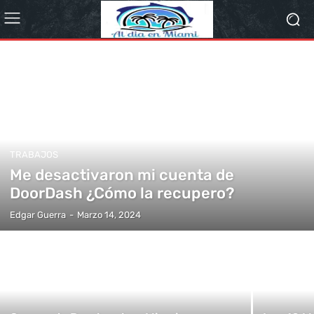
TRABAJOS
Me desactivaron mi cuenta de
DoorDash ¿Cómo la recupero?
Edgar Guerra
-
Marzo 14, 2024