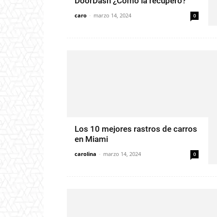
DoorDash ¿Cómo la recupero?
caro
-
marzo 14, 2024
0
Los 10 mejores rastros de carros
en Miami
carolina
-
marzo 14, 2024
0