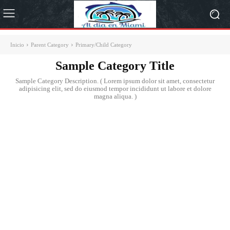
Inicio
Parent Category
Primary/Child Category
Sample Category Title
Sample Category Description. ( Lorem ipsum dolor sit amet, consectetur
adipisicing elit, sed do eiusmod tempor incididunt ut labore et dolore
magna aliqua. )
Sample Category I
Sample Category II
Sample Category III
Sample Category IV